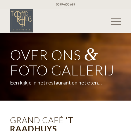
0599-650 699
&
OVER ONS
FOTO GALLERIJ
Een kijkje in het restaurant en het eten…
GRAND CAFÉ
’T
RAADHUYS